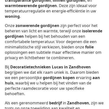
transparante gordijnen
,
linnen gordijnen
, en
warmtewerende gordijnen
. Deze zijn ideaal voor
temperatuurregulatie en energie-efficiëntie in uw
woning
.
Onze
zonwerende gordijnen
zijn perfect voor het
beheren van licht en warmte, terwijl onze
isolerende
gordijnen
helpen bij het behouden van een
comfortabele temperatuur. Voor degenen die een
minimalistische stijl verkiezen, bieden onze
folie
oplossingen een subtiele maar effectieve manier om
privacy en lichtbeheer te combineren.
Bij
Decoratietechnieken Lucas in Zandhoven
begrijpen we dat elk raam uniek is. Daarom bieden
we een persoonlijke
gordijnen kopen
ervaring
aan
huis
, waarbij we u helpen bij het vinden van de
perfecte raamdecoratie voor uw specifieke
behoeften.
Als een gerenommeerd
bedrijf
in
Zandhoven
, zijn we
trots op onze toewijding aan kwaliteit en