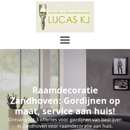
Raamdecoratie
Zandhoven: Gordijnen op
maat, service aan huis!
Ontvang tot 3 offertes voor gordijnen van bedrijven
in Zandhoven voor raamdecoratie aan huis.