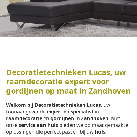
Decoratietechnieken Lucas, uw
raamdecoratie expert voor
gordijnen op maat in Zandhoven
Welkom bij Decoratietechnieken Lucas
, uw
toonaangevende
expert
en
specialist
in
raamdecoratie
en
gordijnen
in
Zandhoven
. Met
onze
service aan huis
bieden we op maat gemaakte
oplossingen die perfect passen bij uw
huis
,