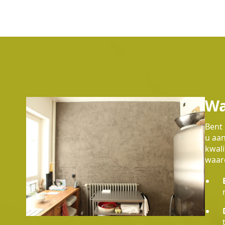
Wa
Bent 
u aan
kwali
waard