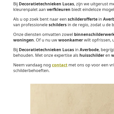
Bij
Decoratietechnieken Lucas
, zijn we uitgerust 
kleurenpalet aan
verfkleuren
biedt eindeloze mogel
Als u op zoek bent naar een
schilderofferte
in
Aver
van professionele
schilders
in de regio, zodat u de
Onze diensten omvatten zowel
binnenschilderwer
woningen
. Of u nu uw
woonkamer
wilt opfrissen,
Bij
Decoratietechnieken Lucas
in
Averbode
, begri
behouden. Met onze expertise als
huisschilder
en
w
Neem vandaag nog
contact
met ons op voor een vri
schilderbehoeften.