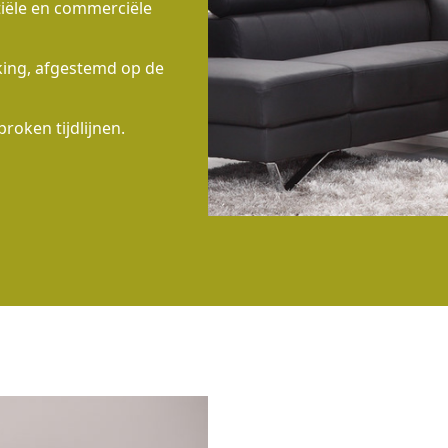
tiële en commerciële
rking, afgestemd op de
proken tijdlijnen.