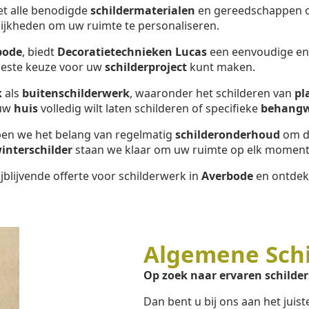
met alle benodigde
schildermaterialen
en gereedschappen om
ijkheden om uw ruimte te personaliseren.
bode
, biedt
Decoratietechnieken Lucas
een eenvoudige en e
 beste keuze voor uw
schilderproject
kunt maken.
k
als
buitenschilderwerk
, waaronder het schilderen van
pl
 uw
huis
volledig wilt laten schilderen of specifieke
behang
jpen we het belang van regelmatig
schilderonderhoud
om d
interschilder
staan we klaar om uw ruimte op elk moment 
jblijvende offerte voor schilderwerk in
Averbode
en ontdek 
Algemene Sch
Op zoek naar ervaren schilder
Dan bent u bij ons aan het juis