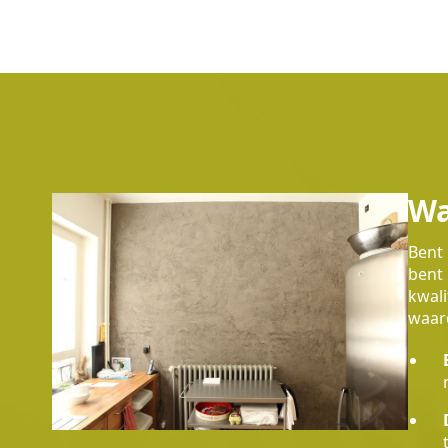
Wa
Bent 
bent 
kwali
waard