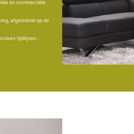
tiële en commerciële
rking, afgestemd op de
proken tijdlijnen.