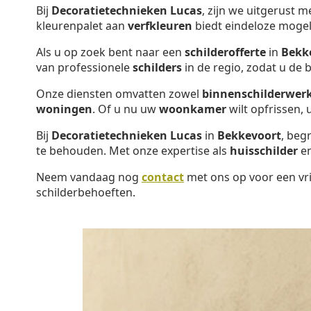
Bij
Decoratietechnieken Lucas
, zijn we uitgerust 
kleurenpalet aan
verfkleuren
biedt eindeloze mogel
Als u op zoek bent naar een
schilderofferte
in
Bekk
van professionele
schilders
in de regio, zodat u de
Onze diensten omvatten zowel
binnenschilderwer
woningen
. Of u nu uw
woonkamer
wilt opfrissen,
Bij
Decoratietechnieken Lucas
in
Bekkevoort
, beg
te behouden. Met onze expertise als
huisschilder
e
Neem vandaag nog
contact
met ons op voor een vri
schilderbehoeften.