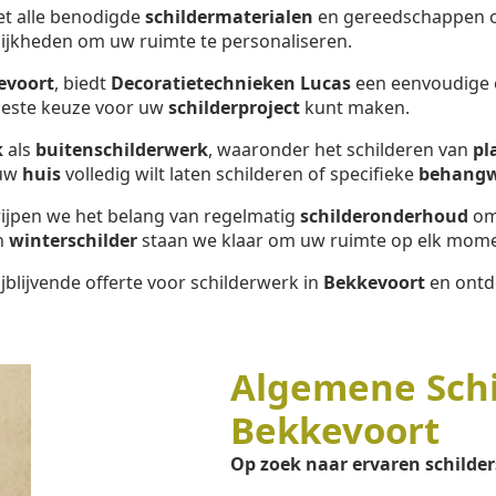
met alle benodigde
schildermaterialen
en gereedschappen om
ijkheden om uw ruimte te personaliseren.
evoort
, biedt
Decoratietechnieken Lucas
een eenvoudige en
 beste keuze voor uw
schilderproject
kunt maken.
k
als
buitenschilderwerk
, waaronder het schilderen van
pl
 uw
huis
volledig wilt laten schilderen of specifieke
behang
rijpen we het belang van regelmatig
schilderonderhoud
om
n
winterschilder
staan we klaar om uw ruimte op elk momen
jblijvende offerte voor schilderwerk in
Bekkevoort
en ontde
Algemene Sch
Bekkevoort
Op zoek naar ervaren schilder