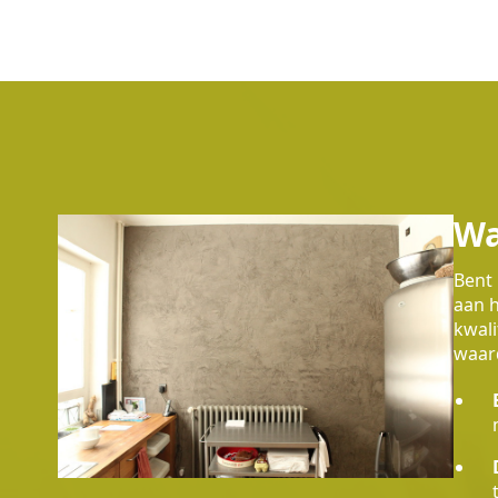
Wa
Bent 
aan h
kwali
waard