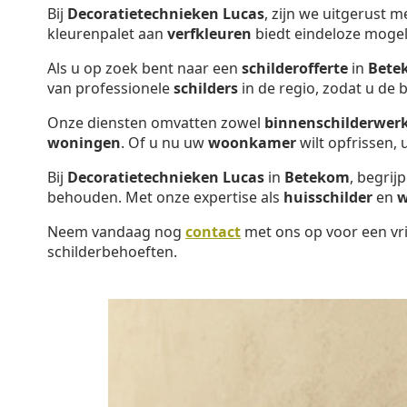
Bij
Decoratietechnieken Lucas
, zijn we uitgerust 
kleurenpalet aan
verfkleuren
biedt eindeloze mogel
Als u op zoek bent naar een
schilderofferte
in
Bete
van professionele
schilders
in de regio, zodat u de
Onze diensten omvatten zowel
binnenschilderwer
woningen
. Of u nu uw
woonkamer
wilt opfrissen,
Bij
Decoratietechnieken Lucas
in
Betekom
, begrij
behouden. Met onze expertise als
huisschilder
en
w
Neem vandaag nog
contact
met ons op voor een vri
schilderbehoeften.