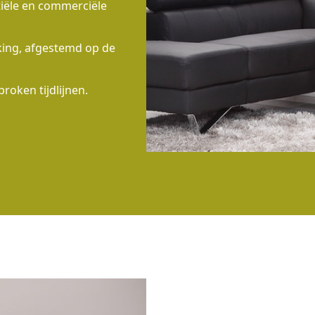
tiële en commerciële
rking, afgestemd op de
proken tijdlijnen.