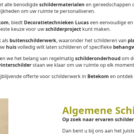
met alle benodigde
schildermaterialen
en gereedschappen om
ijkheden om uw ruimte te personaliseren.
kom
, biedt
Decoratietechnieken Lucas
een eenvoudige en e
 beste keuze voor uw
schilderproject
kunt maken.
k
als
buitenschilderwerk
, waaronder het schilderen van
pl
 uw
huis
volledig wilt laten schilderen of specifieke
behang
pen we het belang van regelmatig
schilderonderhoud
om de
interschilder
staan we klaar om uw ruimte op elk moment 
jblijvende offerte voor schilderwerk in
Betekom
en ontdek 
Algemene Sch
Op zoek naar ervaren schilder
Dan bent u bij ons aan het juis