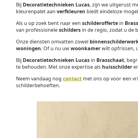
Bij
Decoratietechnieken Lucas
, zijn we uitgerust 
kleurenpalet aan
verfkleuren
biedt eindeloze mogel
Als u op zoek bent naar een
schilderofferte
in
Bras
van professionele
schilders
in de regio, zodat u de
Onze diensten omvatten zowel
binnenschilderwer
woningen
. Of u nu uw
woonkamer
wilt opfrissen,
Bij
Decoratietechnieken Lucas
in
Brasschaat
, beg
te behouden. Met onze expertise als
huisschilder
e
Neem vandaag nog
contact
met ons op voor een vri
schilderbehoeften.