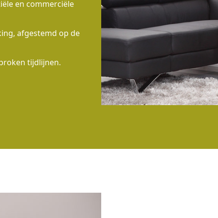
tiële en commerciële
rking, afgestemd op de
proken tijdlijnen.