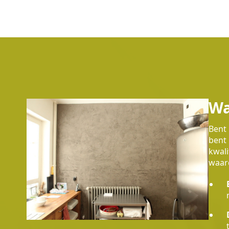
Wa
Bent 
bent 
kwali
waard