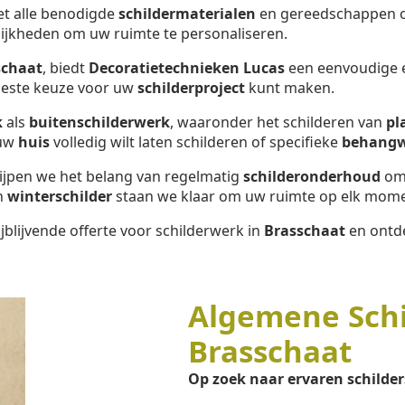
met alle benodigde
schildermaterialen
en gereedschappen om
ijkheden om uw ruimte te personaliseren.
schaat
, biedt
Decoratietechnieken Lucas
een eenvoudige en
 beste keuze voor uw
schilderproject
kunt maken.
k
als
buitenschilderwerk
, waaronder het schilderen van
pl
 uw
huis
volledig wilt laten schilderen of specifieke
behang
rijpen we het belang van regelmatig
schilderonderhoud
om 
n
winterschilder
staan we klaar om uw ruimte op elk momen
jblijvende offerte voor schilderwerk in
Brasschaat
en ontde
Algemene Sch
Brasschaat
Op zoek naar ervaren schilder