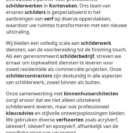
schilderwerken
in
Kortenaken
. Ons team van
ervaren
schilders
is gespecialiseerd in het
aanbrengen van
verf
op diverse oppervlakken,
waardoor uw ruimtes transformeren met een nieuwe
uitstraling.
Wij bieden een volledig scala aan
schilderwerk
diensten, van de voorbereiding tot de finishing touch.
Als een gerenommeerd
schilderbedrijf
, streven we
ernaar om topkwaliteit diensten te leveren voor
zowel residentiële als commerciële projecten. Onze
schildercontractors
zijn deskundig in alle aspecten
van schilderwerk, zowel binnen als buiten.
Onze samenwerking met
binnenhuisarchitecten
zorgt ervoor dat we niet alleen uitstekend
schilderwerk leveren, maar ook professioneel
kleuradvies
en stijlvolle ontwerpoplossingen bieden.
We gebruiken diverse
verfsoorten
zoals acrylverf,
latexverf, olieverf en epoxyverf, afhankelijk van de
specifieke eisen van uw project.