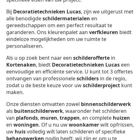
Bij
Decoratietechnieken Lucas
, zijn we uitgerust met
alle benodigde
schildermaterialen
en
gereedschappen om een perfect resultaat te
garanderen. Ons kleurenpalet aan
verfkleuren
biedt
eindeloze mogelijkheden om uw ruimte te
personaliseren.
Als u op zoek bent naar een
schilderofferte
in
Kortenaken
, biedt
Decoratietechnieken Lucas
een
eenvoudige en efficiënte service. U kunt tot 3 offertes
ontvangen van professionele
schilders
in de regio,
zodat u de beste keuze voor uw
schilderproject
kunt
maken.
Onze diensten omvatten zowel
binnenschilderwerk
als
buitenschilderwerk
, waaronder het schilderen
van
plafonds
,
muren
,
trappen
, en complete
huizen
en
woningen
. Of u nu uw
woonkamer
wilt opfrissen,
uw
huis
volledig wilt laten schilderen of specifieke
behangwerken
nodig heeft, wij zijn er om u te