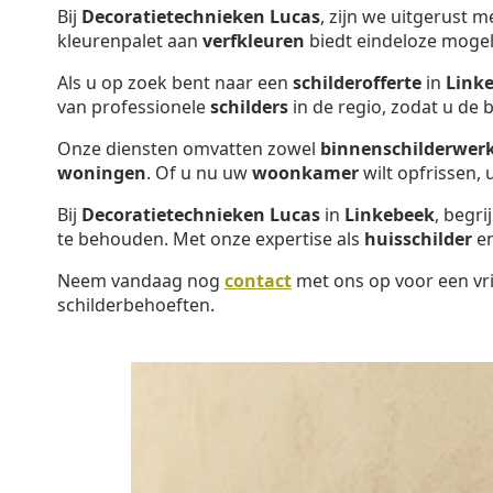
Bij
Decoratietechnieken Lucas
, zijn we uitgerust 
kleurenpalet aan
verfkleuren
biedt eindeloze mogel
Als u op zoek bent naar een
schilderofferte
in
Link
van professionele
schilders
in de regio, zodat u de
Onze diensten omvatten zowel
binnenschilderwer
woningen
. Of u nu uw
woonkamer
wilt opfrissen,
Bij
Decoratietechnieken Lucas
in
Linkebeek
, begr
te behouden. Met onze expertise als
huisschilder
e
Neem vandaag nog
contact
met ons op voor een vri
schilderbehoeften.