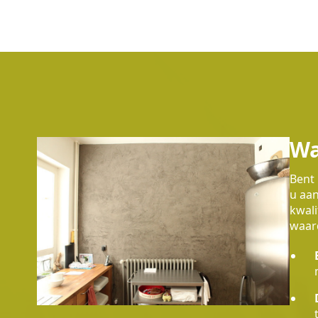
Wa
Bent 
u aan
kwali
waard