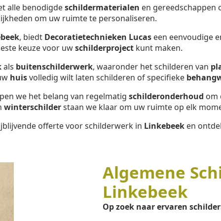
met alle benodigde
schildermaterialen
en gereedschappen om
ijkheden om uw ruimte te personaliseren.
ebeek
, biedt
Decoratietechnieken Lucas
een eenvoudige en 
 beste keuze voor uw
schilderproject
kunt maken.
k
als
buitenschilderwerk
, waaronder het schilderen van
pl
 uw
huis
volledig wilt laten schilderen of specifieke
behang
ijpen we het belang van regelmatig
schilderonderhoud
om d
n
winterschilder
staan we klaar om uw ruimte op elk momen
jblijvende offerte voor schilderwerk in
Linkebeek
en ontdek
Algemene Sch
Linkebeek
Op zoek naar ervaren schilder