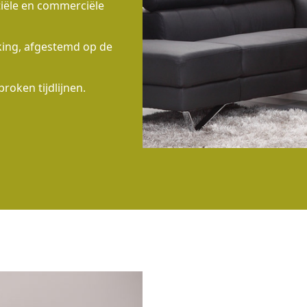
tiële en commerciële
rking, afgestemd op de
proken tijdlijnen.