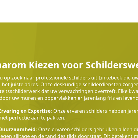
arom Kiezen voor Schildersw
u op zoek naar professionele schilders uit Linkebeek die u
 het juiste adres. Onze deskundige schilderdiensten zorg
teitsschilderwerk dat uw verwachtingen overtreft. Elke k
oor uw muren en oppervlakken er jarenlang fris en levendig
Ervaring en Expertise:
Onze ervaren schilders hebben jaren
met perfectie aan te pakken.
Duurzaamheid:
Onze ervaren schilders gebruiken alleen du
tegen slijtage en de tand des tijds doorstaat. Dit betekent