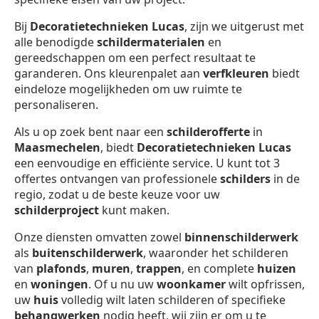
Bij
Decoratietechnieken Lucas
, zijn we uitgerust met
alle benodigde
schildermaterialen
en
gereedschappen om een perfect resultaat te
garanderen. Ons kleurenpalet aan
verfkleuren
biedt
eindeloze mogelijkheden om uw ruimte te
personaliseren.
Als u op zoek bent naar een
schilderofferte
in
Maasmechelen
, biedt
Decoratietechnieken Lucas
een eenvoudige en efficiënte service. U kunt tot 3
offertes ontvangen van professionele
schilders
in de
regio, zodat u de beste keuze voor uw
schilderproject
kunt maken.
Onze diensten omvatten zowel
binnenschilderwerk
als
buitenschilderwerk
, waaronder het schilderen
van
plafonds
,
muren
,
trappen
, en complete
huizen
en
woningen
. Of u nu uw
woonkamer
wilt opfrissen,
uw
huis
volledig wilt laten schilderen of specifieke
behangwerken
nodig heeft, wij zijn er om u te