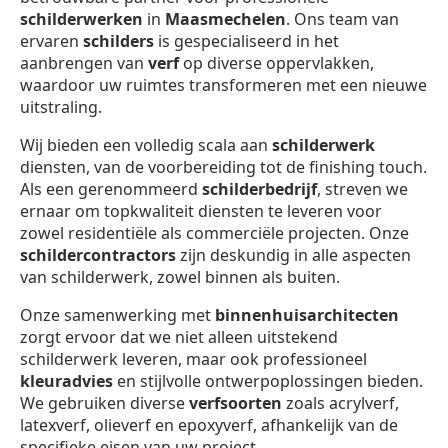
schilderwerken
in
Maasmechelen
. Ons team van
ervaren
schilders
is gespecialiseerd in het
aanbrengen van
verf
op diverse oppervlakken,
waardoor uw ruimtes transformeren met een nieuwe
uitstraling.
Wij bieden een volledig scala aan
schilderwerk
diensten, van de voorbereiding tot de finishing touch.
Als een gerenommeerd
schilderbedrijf
, streven we
ernaar om topkwaliteit diensten te leveren voor
zowel residentiële als commerciële projecten. Onze
schildercontractors
zijn deskundig in alle aspecten
van schilderwerk, zowel binnen als buiten.
Onze samenwerking met
binnenhuisarchitecten
zorgt ervoor dat we niet alleen uitstekend
schilderwerk leveren, maar ook professioneel
kleuradvies
en stijlvolle ontwerpoplossingen bieden.
We gebruiken diverse
verfsoorten
zoals acrylverf,
latexverf, olieverf en epoxyverf, afhankelijk van de
specifieke eisen van uw project.