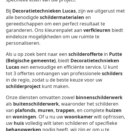
Bij
Decoratietechnieken Lucas
, zijn we uitgerust met
alle benodigde
schildermaterialen
en
gereedschappen om een perfect resultaat te
garanderen. Ons kleurenpalet aan
verfkleuren
biedt
eindeloze mogelijkheden om uw ruimte te
personaliseren.
Als u op zoek bent naar een
schilderofferte
in
Putte
(Belgische gemeente)
, biedt
Decoratietechnieken
Lucas
een eenvoudige en efficiënte service. U kunt
tot 3 offertes ontvangen van professionele
schilders
in de regio, zodat u de beste keuze voor uw
schilderproject
kunt maken.
Onze diensten omvatten zowel
binnenschilderwerk
als
buitenschilderwerk
, waaronder het schilderen
van
plafonds
,
muren
,
trappen
, en complete
huizen
en
woningen
. Of u nu uw
woonkamer
wilt opfrissen,
uw
huis
volledig wilt laten schilderen of specifieke
behangwerken
nodig heeft, wij zijn er om u te