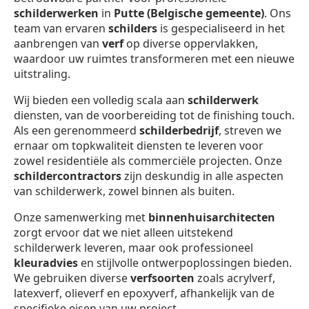
schilderwerken
in
Putte (Belgische gemeente)
. Ons
team van ervaren
schilders
is gespecialiseerd in het
aanbrengen van
verf
op diverse oppervlakken,
waardoor uw ruimtes transformeren met een nieuwe
uitstraling.
Wij bieden een volledig scala aan
schilderwerk
diensten, van de voorbereiding tot de finishing touch.
Als een gerenommeerd
schilderbedrijf
, streven we
ernaar om topkwaliteit diensten te leveren voor
zowel residentiële als commerciële projecten. Onze
schildercontractors
zijn deskundig in alle aspecten
van schilderwerk, zowel binnen als buiten.
Onze samenwerking met
binnenhuisarchitecten
zorgt ervoor dat we niet alleen uitstekend
schilderwerk leveren, maar ook professioneel
kleuradvies
en stijlvolle ontwerpoplossingen bieden.
We gebruiken diverse
verfsoorten
zoals acrylverf,
latexverf, olieverf en epoxyverf, afhankelijk van de
specifieke eisen van uw project.