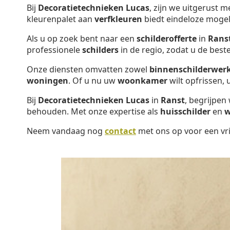
Bij
Decoratietechnieken Lucas
, zijn we uitgerust 
kleurenpalet aan
verfkleuren
biedt eindeloze mogel
Als u op zoek bent naar een
schilderofferte
in
Rans
professionele
schilders
in de regio, zodat u de bes
Onze diensten omvatten zowel
binnenschilderwer
woningen
. Of u nu uw
woonkamer
wilt opfrissen,
Bij
Decoratietechnieken Lucas
in
Ranst
, begrijpen
behouden. Met onze expertise als
huisschilder
en
w
Neem vandaag nog
contact
met ons op voor een vri