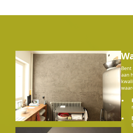
Wa
Bent 
aan h
kwali
waard