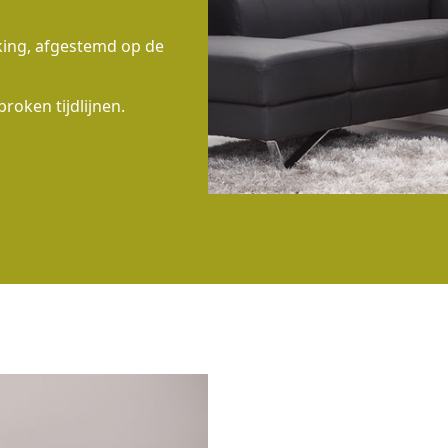
rking, afgestemd op de
proken tijdlijnen.