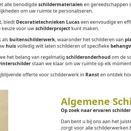
met alle benodigde
schildermaterialen
en gereedschappen om
ijkheden om uw ruimte te personaliseren.
t
, biedt
Decoratietechnieken Lucas
een eenvoudige en effic
te keuze voor uw
schilderproject
kunt maken.
k
als
buitenschilderwerk
, waaronder het schilderen van
pl
 uw
huis
volledig wilt laten schilderen of specifieke
behang
 we het belang van regelmatig
schilderonderhoud
om de sc
interschilder
staan we klaar om uw ruimte op elk moment 
jblijvende offerte voor schilderwerk in
Ranst
en ontdek hoe 
Algemene Sch
Op zoek naar ervaren schilder
Dan bent u bij ons aan het juis
zorgt voor alle schilderwerken 