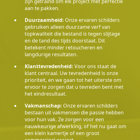
zijn getraind om elk project met perfectie
aan te pakken.
Duurzaamheid:
Onze ervaren schilders
gebruiken alleen duurzame verf van
topkwaliteit die bestand is tegen slijtage
en de tand des tijds doorstaat. Dit
betekent minder retoucheren en
langdurige resultaten.
Klanttevredenheid:
Voor ons staat de
klant centraal. Uw tevredenheid is onze
prioriteit, en we gaan tot het uiterste om
ervoor te zorgen dat u tevreden bent met
het eindresultaat.
Vakmanschap:
Onze ervaren schilders
bestaan uit vakmensen die passie hebben
voor hun vak. Ze zorgen voor een
nauwkeurige afwerking, of het nu gaat om
een klein kamertje of een groot
commercieel project.