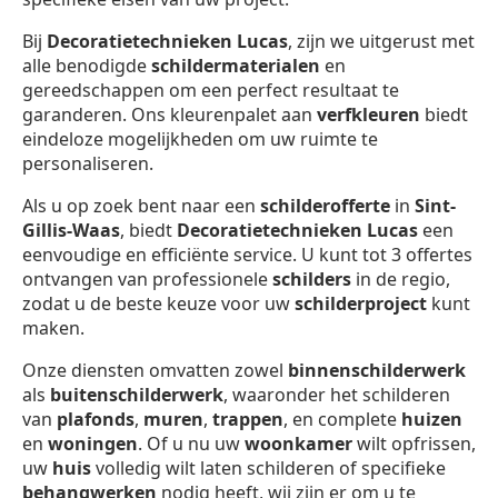
Bij
Decoratietechnieken Lucas
, zijn we uitgerust met
alle benodigde
schildermaterialen
en
gereedschappen om een perfect resultaat te
garanderen. Ons kleurenpalet aan
verfkleuren
biedt
eindeloze mogelijkheden om uw ruimte te
personaliseren.
Als u op zoek bent naar een
schilderofferte
in
Sint-
Gillis-Waas
, biedt
Decoratietechnieken Lucas
een
eenvoudige en efficiënte service. U kunt tot 3 offertes
ontvangen van professionele
schilders
in de regio,
zodat u de beste keuze voor uw
schilderproject
kunt
maken.
Onze diensten omvatten zowel
binnenschilderwerk
als
buitenschilderwerk
, waaronder het schilderen
van
plafonds
,
muren
,
trappen
, en complete
huizen
en
woningen
. Of u nu uw
woonkamer
wilt opfrissen,
uw
huis
volledig wilt laten schilderen of specifieke
behangwerken
nodig heeft, wij zijn er om u te