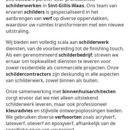
schilderwerken
in
Sint-Gillis-Waas
. Ons team van
ervaren
schilders
is gespecialiseerd in het
aanbrengen van
verf
op diverse oppervlakken,
waardoor uw ruimtes transformeren met een nieuwe
uitstraling.
Wij bieden een volledig scala aan
schilderwerk
diensten, van de voorbereiding tot de finishing touch.
Als een gerenommeerd
schilderbedrijf
, streven we
ernaar om topkwaliteit diensten te leveren voor
zowel residentiële als commerciële projecten. Onze
schildercontractors
zijn deskundig in alle aspecten
van schilderwerk, zowel binnen als buiten.
Onze samenwerking met
binnenhuisarchitecten
zorgt ervoor dat we niet alleen uitstekend
schilderwerk leveren, maar ook professioneel
kleuradvies
en stijlvolle ontwerpoplossingen bieden.
We gebruiken diverse
verfsoorten
zoals acrylverf,
latexverf, olieverf en epoxyverf, afhankelijk van de
specifieke eisen van uw project.