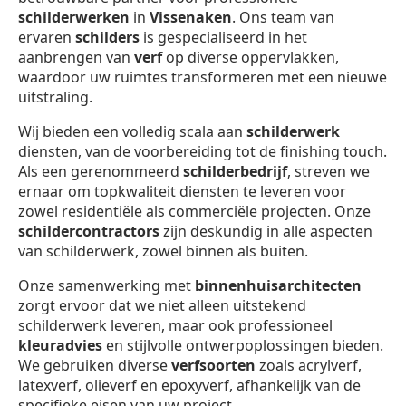
schilderwerken
in
Vissenaken
. Ons team van
ervaren
schilders
is gespecialiseerd in het
aanbrengen van
verf
op diverse oppervlakken,
waardoor uw ruimtes transformeren met een nieuwe
uitstraling.
Wij bieden een volledig scala aan
schilderwerk
diensten, van de voorbereiding tot de finishing touch.
Als een gerenommeerd
schilderbedrijf
, streven we
ernaar om topkwaliteit diensten te leveren voor
zowel residentiële als commerciële projecten. Onze
schildercontractors
zijn deskundig in alle aspecten
van schilderwerk, zowel binnen als buiten.
Onze samenwerking met
binnenhuisarchitecten
zorgt ervoor dat we niet alleen uitstekend
schilderwerk leveren, maar ook professioneel
kleuradvies
en stijlvolle ontwerpoplossingen bieden.
We gebruiken diverse
verfsoorten
zoals acrylverf,
latexverf, olieverf en epoxyverf, afhankelijk van de
specifieke eisen van uw project.