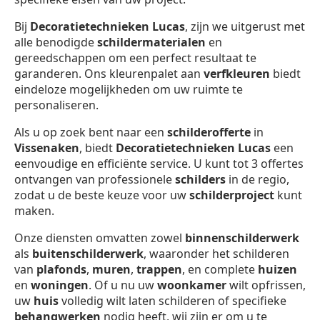
Bij
Decoratietechnieken Lucas
, zijn we uitgerust met
alle benodigde
schildermaterialen
en
gereedschappen om een perfect resultaat te
garanderen. Ons kleurenpalet aan
verfkleuren
biedt
eindeloze mogelijkheden om uw ruimte te
personaliseren.
Als u op zoek bent naar een
schilderofferte
in
Vissenaken
, biedt
Decoratietechnieken Lucas
een
eenvoudige en efficiënte service. U kunt tot 3 offertes
ontvangen van professionele
schilders
in de regio,
zodat u de beste keuze voor uw
schilderproject
kunt
maken.
Onze diensten omvatten zowel
binnenschilderwerk
als
buitenschilderwerk
, waaronder het schilderen
van
plafonds
,
muren
,
trappen
, en complete
huizen
en
woningen
. Of u nu uw
woonkamer
wilt opfrissen,
uw
huis
volledig wilt laten schilderen of specifieke
behangwerken
nodig heeft, wij zijn er om u te