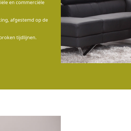
tiële en commerciële
rking, afgestemd op de
proken tijdlijnen.