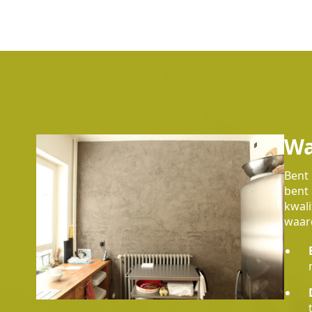
Wa
Bent 
bent 
kwali
waard