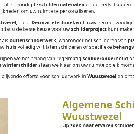
met alle benodigde
schildermaterialen
en gereedschappen om
ijkheden om uw ruimte te personaliseren.
twezel
, biedt
Decoratietechnieken Lucas
een eenvoudige e
 zodat u de beste keuze voor uw
schilderproject
kunt maken
k
als
buitenschilderwerk
, waaronder het schilderen van
pl
 uw
huis
volledig wilt laten schilderen of specifieke
behang
grijpen we het belang van regelmatig
schilderonderhoud
om
n
winterschilder
staan we klaar om uw ruimte op elk momen
jblijvende offerte voor schilderwerk in
Wuustwezel
en ontd
Algemene Sch
Wuustwezel
Op zoek naar ervaren schilder