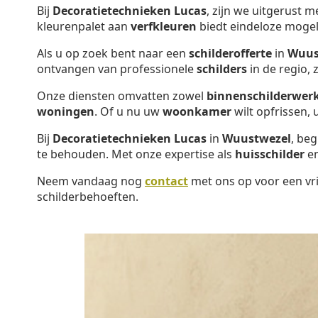
Bij
Decoratietechnieken Lucas
, zijn we uitgerust 
kleurenpalet aan
verfkleuren
biedt eindeloze mogel
Als u op zoek bent naar een
schilderofferte
in
Wuus
ontvangen van professionele
schilders
in de regio,
Onze diensten omvatten zowel
binnenschilderwer
woningen
. Of u nu uw
woonkamer
wilt opfrissen,
Bij
Decoratietechnieken Lucas
in
Wuustwezel
, be
te behouden. Met onze expertise als
huisschilder
e
Neem vandaag nog
contact
met ons op voor een vri
schilderbehoeften.